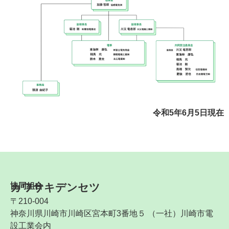
令和5年6月5日現在
協同組合
カワサキデンセツ
〒210-004
神奈川県川崎市川崎区宮本町3番地５ （一社）川崎市電
設工業会内